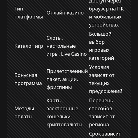
Доступ через
Тип
браузер на ПК
Онлайн-казино
платформы
и мобильных
устройствах
Большой
Слоты,
выбор
Каталог игр
настольные
игровых
игры, Live Casino
категорий
Условия
Приветственный
Бонусная
зависят от
пакет, акции,
программа
текущих
фриспины
предложений
Карты,
Перечень
Методы
электронные
способов
оплаты
кошельки,
зависит от
криптовалюты
региона
Срок зависит