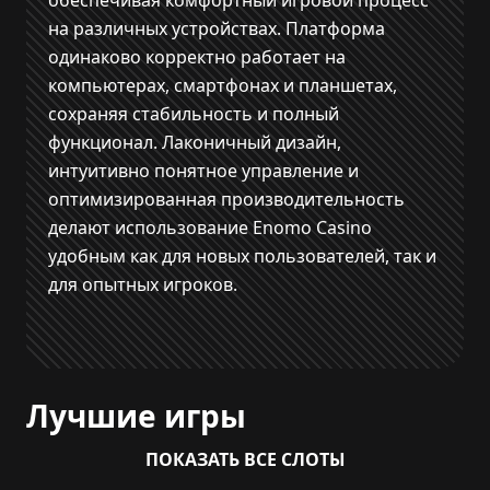
обеспечивая комфортный игровой процесс
на различных устройствах. Платформа
одинаково корректно работает на
компьютерах, смартфонах и планшетах,
сохраняя стабильность и полный
функционал. Лаконичный дизайн,
интуитивно понятное управление и
оптимизированная производительность
делают использование Enomo Casino
удобным как для новых пользователей, так и
для опытных игроков.
Лучшие игры
ПОКАЗАТЬ ВСЕ СЛОТЫ