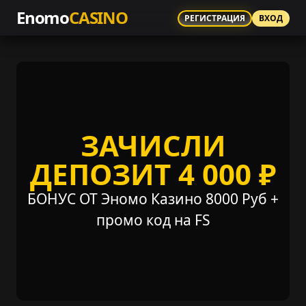
Enomo
CASINO
РЕГИСТРАЦИЯ
ВХОД
ЗАЧИСЛИ
ДЕПОЗИТ 4 000 ₽
БОНУС ОТ Эномо Казино 8000 Руб +
промо код на FS