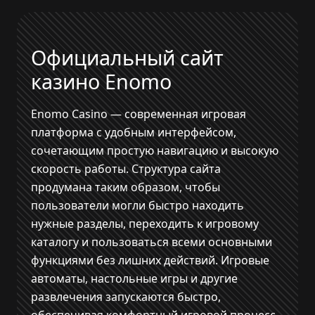
Официальный сайт
казино Enomo
Enomo Casino — современная игровая
платформа с удобным интерфейсом,
сочетающим простую навигацию и высокую
скорость работы. Структура сайта
продумана таким образом, чтобы
пользователи могли быстро находить
нужные разделы, переходить к игровому
каталогу и пользоваться всеми основными
функциями без лишних действий. Игровые
автоматы, настольные игры и другие
развлечения запускаются быстро,