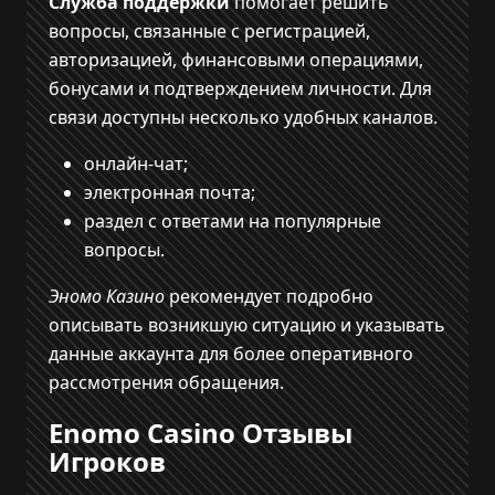
Служба поддержки
помогает решить
вопросы, связанные с регистрацией,
авторизацией, финансовыми операциями,
бонусами и подтверждением личности. Для
связи доступны несколько удобных каналов.
онлайн-чат;
электронная почта;
раздел с ответами на популярные
вопросы.
Эномо Казино
рекомендует подробно
описывать возникшую ситуацию и указывать
данные аккаунта для более оперативного
рассмотрения обращения.
Enomo Casino Отзывы
Игроков