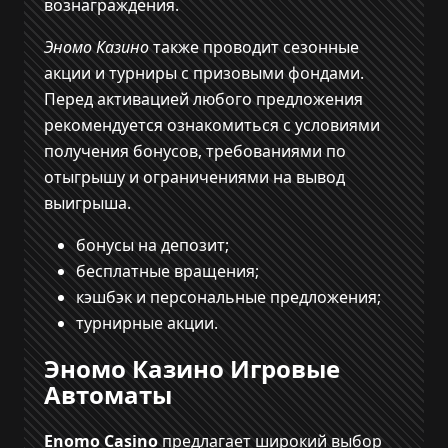
вознаграждения.
Эномо Казино
также проводит сезонные
акции и турниры с призовыми фондами.
Перед активацией любого предложения
рекомендуется ознакомиться с условиями
получения бонусов, требованиями по
отыгрышу и ограничениями на вывод
выигрыша.
бонусы на депозит;
бесплатные вращения;
кэшбэк и персональные предложения;
турнирные акции.
Эномо Казино Игровые
Автоматы
Enomo Casino
предлагает широкий выбор