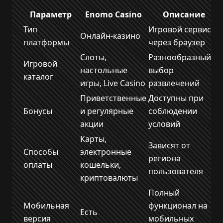
Параметр
Enomo Casino
Описание
Тип
Игровой сервис
Онлайн-казино
платформы
через браузер
Слоты,
Разнообразный
Игровой
настольные
выбор
каталог
игры, Live Casino
развлечений
Приветственные
Доступны при
Бонусы
и регулярные
соблюдении
акции
условий
Карты,
Зависят от
Способы
электронные
региона
оплаты
кошельки,
пользователя
криптовалюты
Полный
Мобильная
функционал на
Есть
версия
мобильных