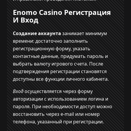
Enomo Casino Регистрация
И Вход
Создание аккаунта
занимает минимум
времени: достаточно заполнить
регистрационную форму, указать
контактные данные, придумать пароль и
выбрать валюту игрового счета. После
подтверждения регистрации становятся
доступны все функции личного кабинета.
Вход
осуществляется через форму
авторизации с использованием логина и
пароля. При необходимости доступ можно
восстановить через e-mail или номер
телефона, указанный при регистрации.