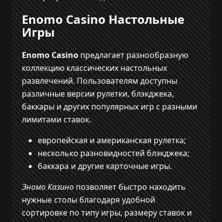
Enomo Casino Настольные
Игры
Enomo Casino
предлагает разнообразную
коллекцию классических настольных
развлечений. Пользователям доступны
различные версии рулетки, блэкджека,
баккары и других популярных игр с разными
лимитами ставок.
европейская и американская рулетка;
несколько разновидностей блэкджека;
баккара и другие карточные игры.
Эномо Казино
позволяет быстро находить
нужные столы благодаря удобной
сортировке по типу игры, размеру ставок и