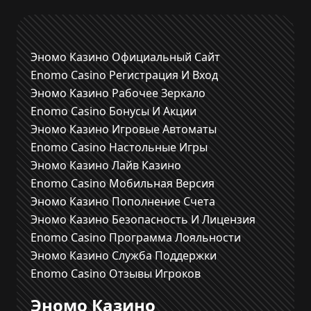
Эномо Казино Официальный Сайт
Enomo Casino Регистрация И Вход
Эномо Казино Рабочее Зеркало
Enomo Casino Бонусы И Акции
Эномо Казино Игровые Автоматы
Enomo Casino Настольные Игры
Эномо Казино Лайв Казино
Enomo Casino Мобильная Версия
Эномо Казино Пополнение Счета
Эномо Казино Безопасность И Лицензия
Enomo Casino Программа Лояльности
Эномо Казино Служба Поддержки
Enomo Casino Отзывы Игроков
Эномо Казино