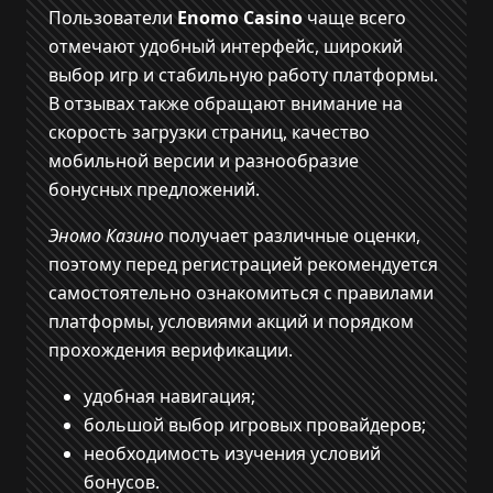
Пользователи
Enomo Casino
чаще всего
отмечают удобный интерфейс, широкий
выбор игр и стабильную работу платформы.
В отзывах также обращают внимание на
скорость загрузки страниц, качество
мобильной версии и разнообразие
бонусных предложений.
Эномо Казино
получает различные оценки,
поэтому перед регистрацией рекомендуется
самостоятельно ознакомиться с правилами
платформы, условиями акций и порядком
прохождения верификации.
удобная навигация;
большой выбор игровых провайдеров;
необходимость изучения условий
бонусов.