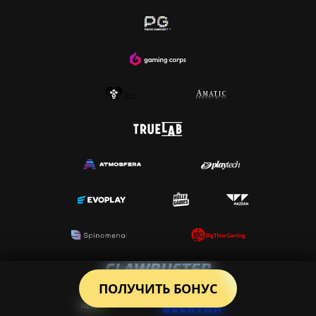
ПОЛУЧИТЬ БОНУС