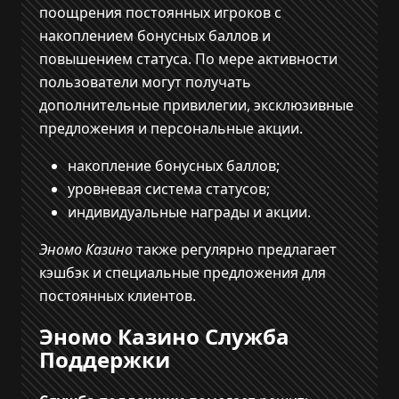
поощрения постоянных игроков с
накоплением бонусных баллов и
повышением статуса. По мере активности
пользователи могут получать
дополнительные привилегии, эксклюзивные
предложения и персональные акции.
накопление бонусных баллов;
уровневая система статусов;
индивидуальные награды и акции.
Эномо Казино
также регулярно предлагает
кэшбэк и специальные предложения для
постоянных клиентов.
Эномо Казино Служба
Поддержки