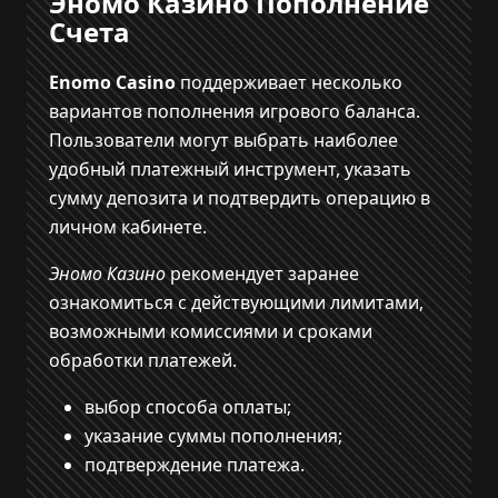
Эномо Казино Пополнение
Счета
Enomo Casino
поддерживает несколько
вариантов пополнения игрового баланса.
Пользователи могут выбрать наиболее
удобный платежный инструмент, указать
сумму депозита и подтвердить операцию в
личном кабинете.
Эномо Казино
рекомендует заранее
ознакомиться с действующими лимитами,
возможными комиссиями и сроками
обработки платежей.
выбор способа оплаты;
указание суммы пополнения;
подтверждение платежа.