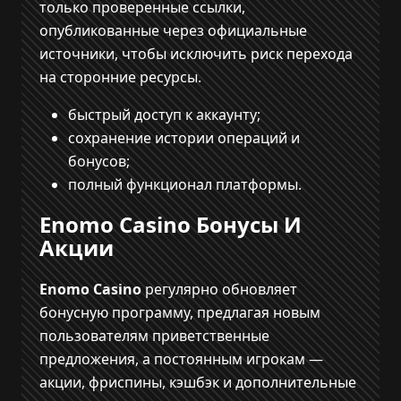
только проверенные ссылки,
опубликованные через официальные
источники, чтобы исключить риск перехода
на сторонние ресурсы.
быстрый доступ к аккаунту;
сохранение истории операций и
бонусов;
полный функционал платформы.
Enomo Casino Бонусы И
Акции
Enomo Casino
регулярно обновляет
бонусную программу, предлагая новым
пользователям приветственные
предложения, а постоянным игрокам —
акции, фриспины, кэшбэк и дополнительные